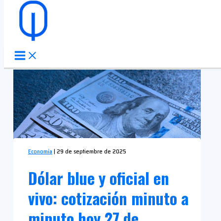
Ir al contenido
Economía
|
29 de septiembre de 2025
Dólar blue y oficial en
vivo: cotización minuto a
minuto hoy 27 de