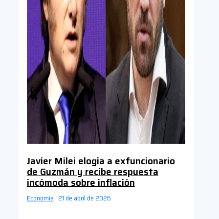
Javier Milei elogia a exfuncionario
de Guzmán y recibe respuesta
incómoda sobre inflación
Economía
21 de abril de 2026
|