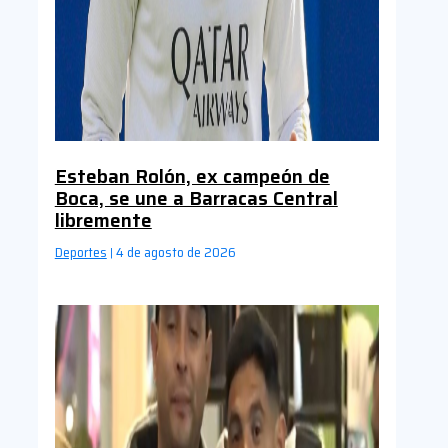
Esteban Rolón, ex campeón de
Boca, se une a Barracas Central
libremente
Deportes
4 de agosto de 2026
|