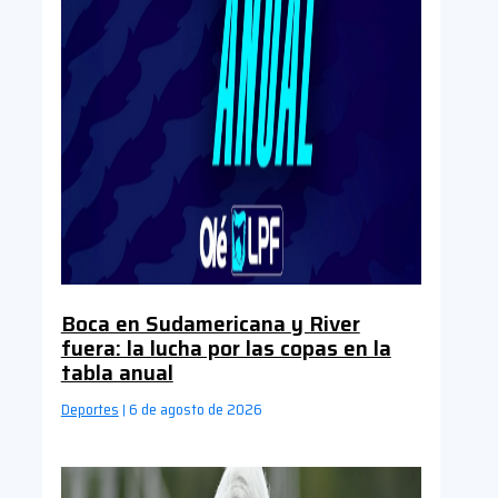
Boca en Sudamericana y River
fuera: la lucha por las copas en la
tabla anual
Deportes
6 de agosto de 2026
|