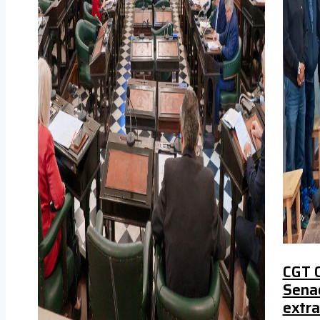
CGT C
Senad
extra