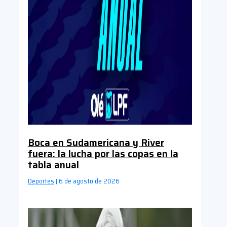
Boca en Sudamericana y River
fuera: la lucha por las copas en la
tabla anual
Deportes
6 de agosto de 2026
|