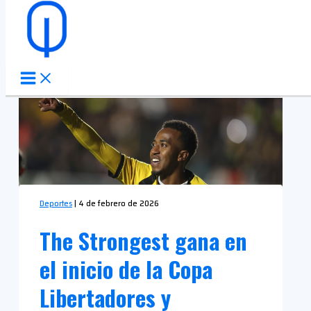
Ir al contenido
Deportes
|
4 de febrero de 2026
The Strongest gana en
el inicio de la Copa
Libertadores y