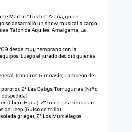
nte Martín “Tincho” Ascúa, quien
ego se desarrolló un show musical a cargo
andas Talón de Aquiles, Amalgama, La
28/09 desde muy temprano con la
 equipos. Luego el jurado decidió quienes
General, Iron Cros Gimnasio; Campeón de
de poroto), 2° Las Babys Tortuguitas (Niño
a despedida).
er (Chero Baya), 2° Iron Cros Gimnasio
del Jeep (Guiso de trilla).
olada griega), 2° Los Murciélagos